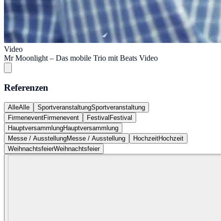
Video
Mr Moonlight – Das mobile Trio mit Beats Video
Referenzen
Alle
Alle
Sportveranstaltung
Sportveranstaltung
Firmenevent
Firmenevent
Festival
Festival
Hauptversammlung
Hauptversammlung
Messe / Ausstellung
Messe / Ausstellung
Hochzeit
Hochzeit
Weihnachtsfeier
Weihnachtsfeier