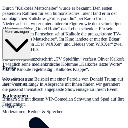
Durch "Kalkofes Mattscheibe" wurde er bekannt. Den ersten
passenden Rahmen für sein humoristisches Talent fand er in der
sonntäglichen Kultshow „Frühstyxradio“ bei Radio ffn in
Niedersachsen, wo er unter anderem Figuren wie dem schmierigen
Märchenerzähler „Onkel Hotte“ das Leben schenkte. Für sein
Mehr anzeigen
Lieblingsmedium Fernsehen schuf Kalkofe die preisgekrönte TV-
Satire „Kalkofes Mattscheibe“. Im Kino landete er mit den Edgar
Wallace-Parodien „Der WiXXer“ und „Neues vom WiXXer“ zwei
Überraschungs-Hits.
Für die Programmzeitschrift „TV Spielfilm“ verfasst Oliver Kalkofe
14-täglich seine medienkritische Kolumne „Kalkofes letzte Worte“
Preise
und für Kino.de regelmäßig „Kalkofes Klappe“.
Wie wäre es zum Beispiel mit einer Parodie von Donald Trump auf
GAGE / PREIS
Ihrer Veranstaltung? In Absprache mit Ihnen finden wir garantiert
ab
$17.331,00
die passend thematisch angepasste Showeinlage zu Ihrem Event.
Kategorien
Bringen Sie mit diesem VIP-Comedian Schwung und Spaß auf Ihre
Feierlichkeit.
Comedians
Moderatoren, Redner & Sprecher