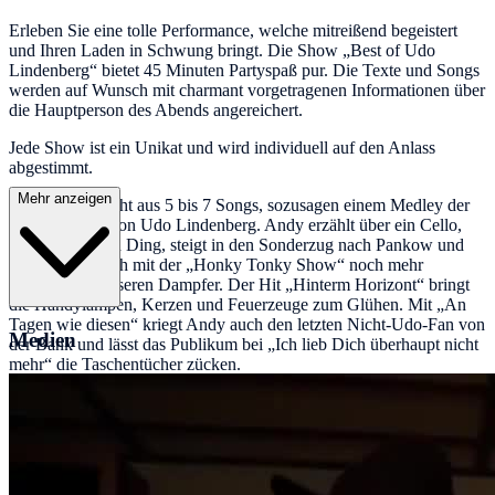
Erleben Sie eine tolle Performance, welche mitreißend begeistert
und Ihren Laden in Schwung bringt. Die Show „Best of Udo
Lindenberg“ bietet 45 Minuten Partyspaß pur. Die Texte und Songs
werden auf Wunsch mit charmant vorgetragenen Informationen über
die Hauptperson des Abends angereichert.
Jede Show ist ein Unikat und wird individuell auf den Anlass
abgestimmt.
Mehr anzeigen
Die Show besteht aus 5 bis 7 Songs, sozusagen einem Medley der
besten Songs, von Udo Lindenberg. Andy erzählt über ein Cello,
macht dann sein Ding, steigt in den Sonderzug nach Pankow und
bringt schließlich mit der „Honky Tonky Show“ noch mehr
Seegang auf unseren Dampfer. Der Hit „Hinterm Horizont“ bringt
die Handylampen, Kerzen und Feuerzeuge zum Glühen. Mit „An
Tagen wie diesen“ kriegt Andy auch den letzten Nicht-Udo-Fan von
Medien
der Bank und lässt das Publikum bei „Ich lieb Dich überhaupt nicht
mehr“ die Taschentücher zücken.
Anschließend besteht für die Gäste die Möglichkeit, Fotos mit dem
außergewöhnlichen Stargast zu knipsen.