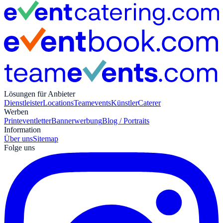
Lösungen für Anbieter
Dienstleister
Locations
Teamevents
Künstler
Caterer
Werben
Print
eventletter
Bannerwerbung
Blog / Portraits
Information
Über uns
Sitemap
Folge uns