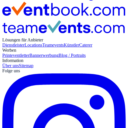
Lösungen für Anbieter
Dienstleister
Locations
Teamevents
Künstler
Caterer
Werben
Print
eventletter
Bannerwerbung
Blog / Portraits
Information
Über uns
Sitemap
Folge uns