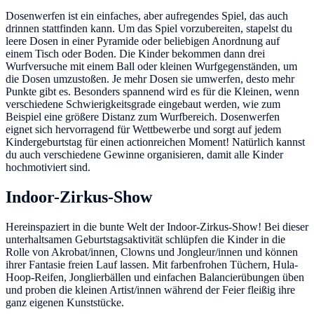
Dosenwerfen ist ein einfaches, aber aufregendes Spiel, das auch
drinnen stattfinden kann. Um das Spiel vorzubereiten, stapelst du
leere Dosen in einer Pyramide oder beliebigen Anordnung auf
einem Tisch oder Boden. Die Kinder bekommen dann drei
Wurfversuche mit einem Ball oder kleinen Wurfgegenständen, um
die Dosen umzustoßen. Je mehr Dosen sie umwerfen, desto mehr
Punkte gibt es. Besonders spannend wird es für die Kleinen, wenn
verschiedene Schwierigkeitsgrade eingebaut werden, wie zum
Beispiel eine größere Distanz zum Wurfbereich. Dosenwerfen
eignet sich hervorragend für Wettbewerbe und sorgt auf jedem
Kindergeburtstag für einen actionreichen Moment! Natürlich kannst
du auch verschiedene Gewinne organisieren, damit alle Kinder
hochmotiviert sind.
Indoor-Zirkus-Show
Hereinspaziert in die bunte Welt der Indoor-Zirkus-Show! Bei dieser
unterhaltsamen Geburtstagsaktivität schlüpfen die Kinder in die
Rolle von Akrobat/innen
,
Clowns und Jongleur/innen und können
ihrer Fantasie freien Lauf lassen. Mit farbenfrohen Tüchern, Hula-
Hoop-Reifen, Jonglierbällen und einfachen Balancierübungen üben
und proben die kleinen Artist/innen während der Feier fleißig ihre
ganz eigenen Kunststücke.