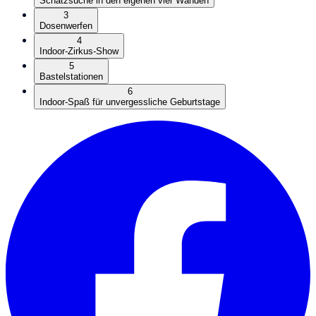
Schatzsuche in den eigenen vier Wänden
3
Dosenwerfen
4
Indoor-Zirkus-Show
5
Bastelstationen
6
Indoor-Spaß für unvergessliche Geburtstage