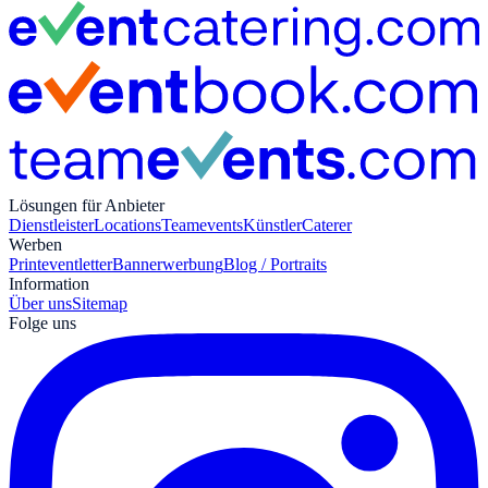
Lösungen für Anbieter
Dienstleister
Locations
Teamevents
Künstler
Caterer
Werben
Print
eventletter
Bannerwerbung
Blog / Portraits
Information
Über uns
Sitemap
Folge uns