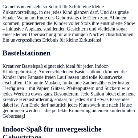
Gemeinsam entsteht so Schritt für Schritt eine kleine
Zirkusvorstellung, in der jedes Kind glänzen darf. Und das große
Finale: Wenn am Ende des Geburtstags die Eltern zum Abholen
kommen, präsentieren die Kinder voller Stolz ihre einstudierte Show
– inklusive Applaus, strahlenden Gesichtern und vielleicht sogar
einer kleinen Überraschung für alle mutigen Nachwuchsartist/innen.
Ein unvergessliches Erlebnis für kleine Zirkusfans!
Bastelstationen
Kreativer Bastelspaß eignet sich ideal für jeden Indoor-
Kindergeburtstag. An verschiedenen Bastelstationen können die
Kinder ihrer Fantasie freien Lauf lassen und tolle Kunstwerke
erschaffen. Ob bunte Masken, funkelnde Zauberstäbe oder lustige
Tierfiguren – mit Papier, Glitzer, Pfeifenputzern und Stickern wird
jedes Werk zu etwas ganz Besonderem. Jede Station bietet eine neue
kreative Herausforderung, sodass für jedes Kind etwas Passendes
dabei ist. Am Ende darf natürlich jedes Kunstwerk mit nach Hause
genommen werden – die perfekte Erinnerung an einen kunterbunten
Geburtstag!
Indoor-Spaß für unvergessliche
Geburtstage