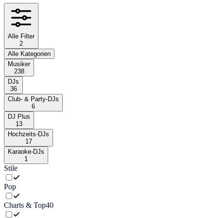
Alle Filter
2
Alle Kategorien
Musiker
238
DJs
36
Club- & Party-DJs
6
DJ Plus
13
Hochzeits-DJs
17
Karaoke-DJs
1
Stile
Pop
Charts & Top40