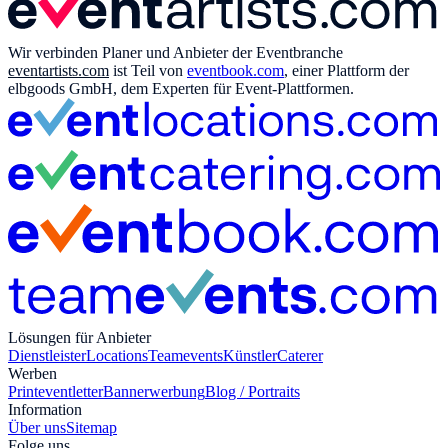
Wir verbinden Planer und Anbieter der Eventbranche
eventartists.com
ist Teil von
eventbook.com
, einer Plattform der
elbgoods GmbH, dem Experten für Event-Plattformen.
Lösungen für Anbieter
Dienstleister
Locations
Teamevents
Künstler
Caterer
Werben
Print
eventletter
Bannerwerbung
Blog / Portraits
Information
Über uns
Sitemap
Folge uns