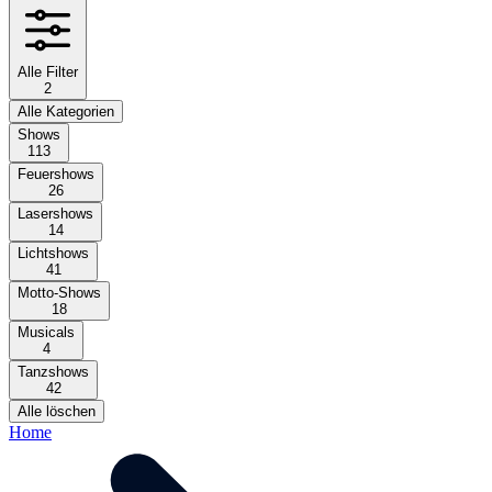
Alle Filter
2
Alle Kategorien
Shows
113
Feuershows
26
Lasershows
14
Lichtshows
41
Motto-Shows
18
Musicals
4
Tanzshows
42
Alle löschen
Home