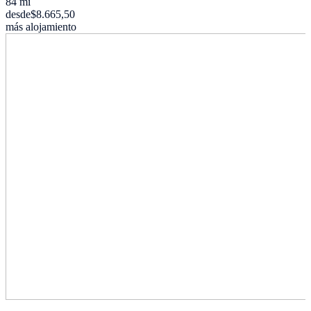
84 mi
desde
$8.665,50
más alojamiento