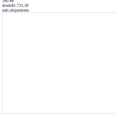
180 mi
desde
$1.731,30
más alojamiento