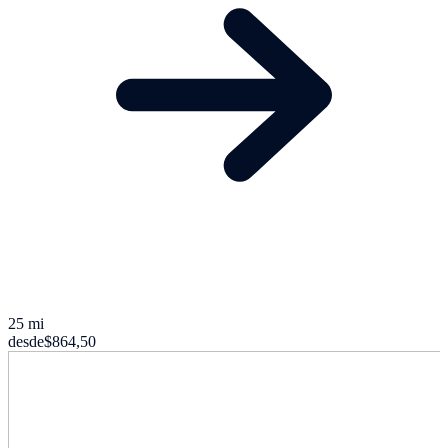
25 mi
desde
$864,50