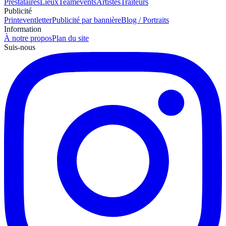
Prestataires
Lieux
Teamevents
Artistes
Traiteurs
Publicité
Print
eventletter
Publicité par bannière
Blog / Portraits
Information
À notre propos
Plan du site
Suis-nous