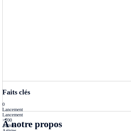
Faits clés
0
Lancement
Lancement
>700
À notre propos
Artistes
Artistes