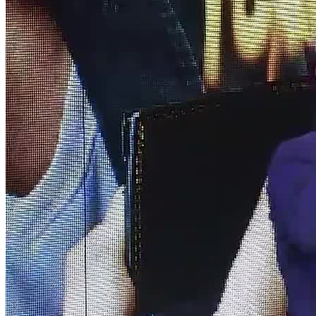
Vous et vos invités rirez de bon cœur - c'est garanti !
Laissez-vous emporter et enthousiasmer par un jeune
artiste.
Vos invités parleront encore longtemps de votre
événement et vous aurez des sujets de conversation pour
toute la fête.
Faites l'expérience d'un art magique moderne et
rafraîchissant.
A fleur de peau, dynamique, interactif.