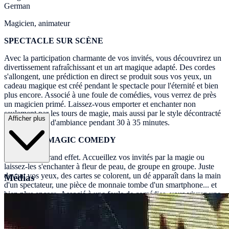
German
Magicien, animateur
SPECTACLE SUR SCÈNE
Avec la participation charmante de vos invités, vous découvrirez un
divertissement rafraîchissant et un art magique adapté. Des cordes
s'allongent, une prédiction en direct se produit sous vos yeux, un
cadeau magique est créé pendant le spectacle pour l'éternité et bien
plus encore. Associé à une foule de comédies, vous verrez de près
un magicien primé. Laissez-vous emporter et enchanter non
seulement par les tours de magie, mais aussi par le style décontracté
Afficher plus
de ce créateur d'ambiance pendant 30 à 35 minutes.
CLOSE UP MAGIC COMEDY
Petit set-up, grand effet. Accueillez vos invités par la magie ou
laissez-les s'enchanter à fleur de peau, de groupe en groupe. Juste
devant vos yeux, des cartes se colorent, un dé apparaît dans la main
Médias
d'un spectateur, une pièce de monnaie tombe d'un smartphone... et
bien plus encore. Associé à une foule de comédies, vous vivrez une
expérience de magie rafraîchissante plus proche que jamais.
Vos avantages