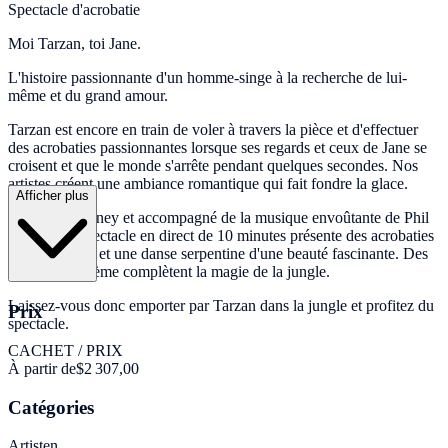
Spectacle d'acrobatie
Moi Tarzan, toi Jane.
L'histoire passionnante d'un homme-singe à la recherche de lui-
même et du grand amour.
Tarzan est encore en train de voler à travers la pièce et d'effectuer
des acrobaties passionnantes lorsque ses regards et ceux de Jane se
croisent et que le monde s'arrête pendant quelques secondes. Nos
artistes créent une ambiance romantique qui fait fondre la glace.
Afficher plus
Inspiré de Disney et accompagné de la musique envoûtante de Phil
Collins, ce spectacle en direct de 10 minutes présente des acrobaties
passionnantes et une danse serpentine d'une beauté fascinante. Des
costumes à thème complètent la magie de la jungle.
Laissez-vous donc emporter par Tarzan dans la jungle et profitez du
Prix
spectacle.
CACHET / PRIX
À partir de
$2 307,00
Catégories
Artisten