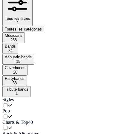
Tous les filtres
2
Toutes les catégories
Musicians
238
Bands
84
Acoustic bands
15
Coverbands
20
Partybands
38
Tribute bands
4
Styles
Pop
Charts & Top40
Rock & Alternative