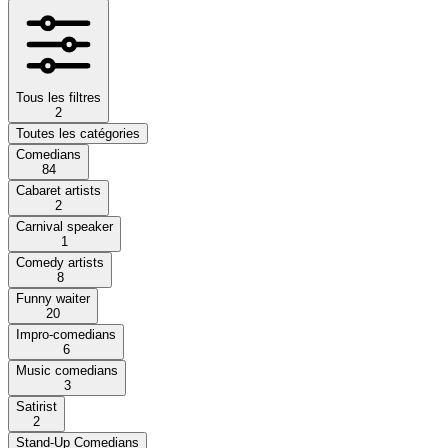
Tous les filtres
2
Toutes les catégories
Comedians
84
Cabaret artists
2
Carnival speaker
1
Comedy artists
8
Funny waiter
20
Impro-comedians
6
Music comedians
3
Satirist
2
Stand-Up Comedians