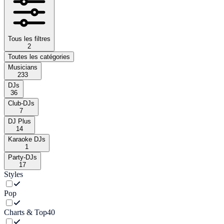
Tous les filtres
2
Toutes les catégories
Musicians
233
DJs
36
Club-DJs
7
DJ Plus
14
Karaoke DJs
1
Party-DJs
17
Styles
Pop
Charts & Top40