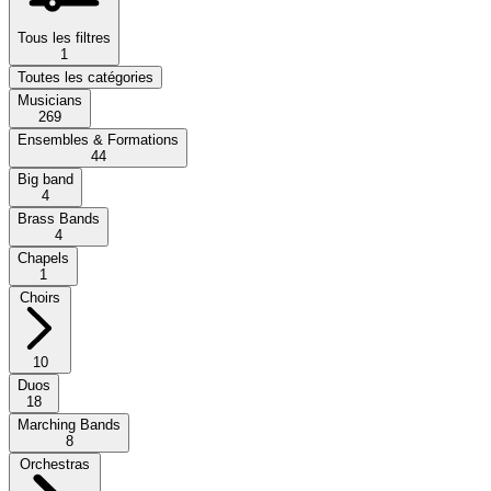
Tous les filtres
1
Toutes les catégories
Musicians
269
Ensembles & Formations
44
Big band
4
Brass Bands
4
Chapels
1
Choirs
10
Duos
18
Marching Bands
8
Orchestras