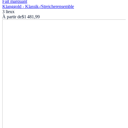
Fait marquant
Klanggold - Klassik-
/
Streicherensemble
3 lieux
À partir de
$1 481,99