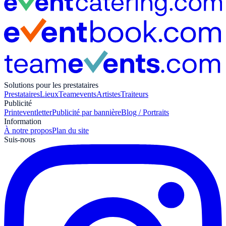
Solutions pour les prestataires
Prestataires
Lieux
Teamevents
Artistes
Traiteurs
Publicité
Print
eventletter
Publicité par bannière
Blog / Portraits
Information
À notre propos
Plan du site
Suis-nous