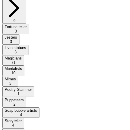
9
Fortune teller
3
Jesters
3
Livin statues
3
Magicians
71
Mentalists
10
Mimes
3
Poetry Slammer
1
Puppeteers
2
Soap bubble artists
4
Storyteller
4