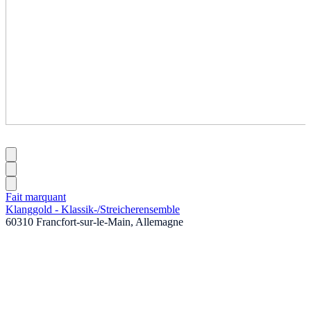
Fait marquant
Klanggold - Klassik-
/
Streicherensemble
60310 Francfort-sur-le-Main, Allemagne