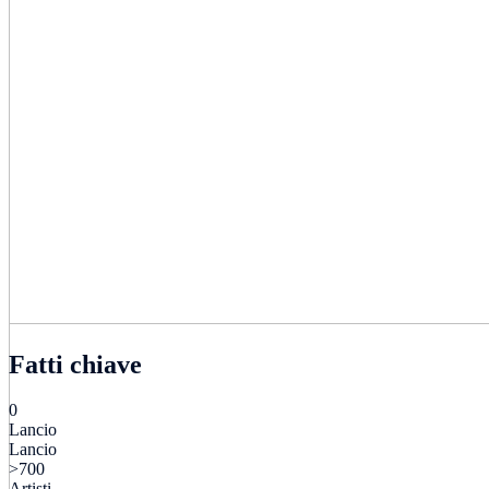
Fatti chiave
0
Lancio
Lancio
>700
Artisti