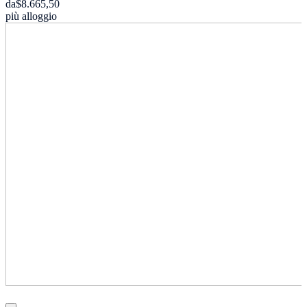
da
$8.665,50
più alloggio