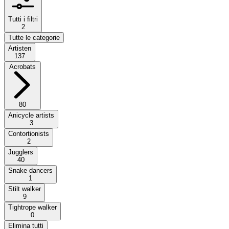
Tutti i filtri
2
Tutte le categorie
Artisten
137
Acrobats
80
Anicycle artists
3
Contortionists
2
Jugglers
40
Snake dancers
1
Stilt walker
9
Tightrope walker
0
Elimina tutti