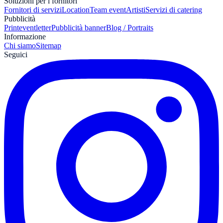
Soluzioni per i fornitori
Fornitori di servizi
Location
Team event
Artisti
Servizi di catering
Pubblicità
Print
eventletter
Pubblicità banner
Blog / Portraits
Informazione
Chi siamo
Sitemap
Seguici