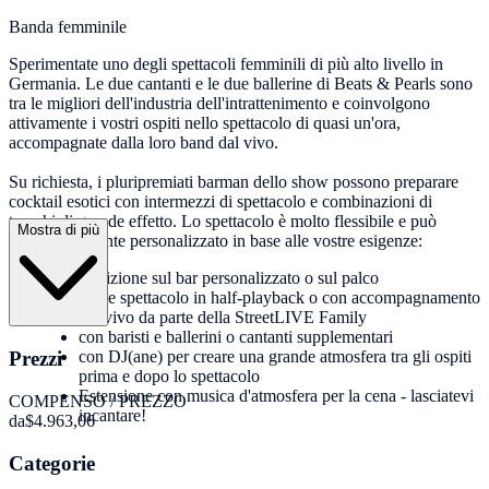
Banda femminile
Sperimentate uno degli spettacoli femminili di più alto livello in
Germania. Le due cantanti e le due ballerine di Beats & Pearls sono
tra le migliori dell'industria dell'intrattenimento e coinvolgono
attivamente i vostri ospiti nello spettacolo di quasi un'ora,
accompagnate dalla loro band dal vivo.
Su richiesta, i pluripremiati barman dello show possono preparare
cocktail esotici con intermezzi di spettacolo e combinazioni di
trucchi di grande effetto. Lo spettacolo è molto flessibile e può
Mostra di più
essere facilmente personalizzato in base alle vostre esigenze:
esibizione sul bar personalizzato o sul palco
come spettacolo in half-playback o con accompagnamento
dal vivo da parte della StreetLIVE Family
con baristi e ballerini o cantanti supplementari
Prezzi
con DJ(ane) per creare una grande atmosfera tra gli ospiti
prima e dopo lo spettacolo
Estensione con musica d'atmosfera per la cena - lasciatevi
COMPENSO / PREZZO
incantare!
da
$4.963,06
Categorie