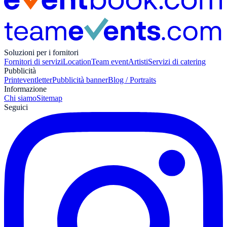
Soluzioni per i fornitori
Fornitori di servizi
Location
Team event
Artisti
Servizi di catering
Pubblicità
Print
eventletter
Pubblicità banner
Blog / Portraits
Informazione
Chi siamo
Sitemap
Seguici