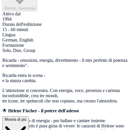
Berlino, Germania
Attivo dal
1994
Durata dell'esibizione
15 - 60 minuti
Lingua
German, English
Formazione
Solo, Duo, Group
Ricarda - emozioni, energia, divertimento - il mix perfetto di potenza
e sentimento".
Ricarda entra in scena -
e la stanza cambia.
L'attenzione si concentra. Con energia, voce, presenza e carisma
inconfondibile, crea tre mondi,
tre icone, tre spettacoli che non copiano, ma creano l'atmosfera.
🌟
Helene Fischer - il potere dell'adesso
Mostra di più
Emotiva. Pieno di energia - per ballare e cantare insieme.
Questo spettacolo è pura gioia di vivere: le canzoni di Helene sono