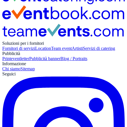
Soluzioni per i fornitori
Fornitori di servizi
Location
Team event
Artisti
Servizi di catering
Pubblicità
Print
eventletter
Pubblicità banner
Blog / Portraits
Informazione
Chi siamo
Sitemap
Seguici