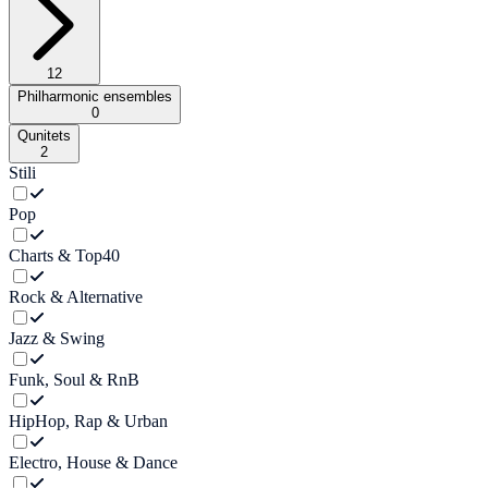
12
Philharmonic ensembles
0
Qunitets
2
Stili
Pop
Charts & Top40
Rock & Alternative
Jazz & Swing
Funk, Soul & RnB
HipHop, Rap & Urban
Electro, House & Dance