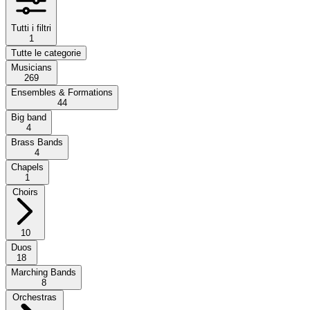
Tutti i filtri
1
Tutte le categorie
Musicians
269
Ensembles & Formations
44
Big band
4
Brass Bands
4
Chapels
1
Choirs
10
Duos
18
Marching Bands
8
Orchestras