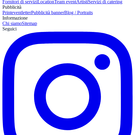
Fornitori di servizi
Location
Team event
Artisti
Servizi di catering
Pubblicità
Print
eventletter
Pubblicità banner
Blog / Portraits
Informazione
Chi siamo
Sitemap
Seguici