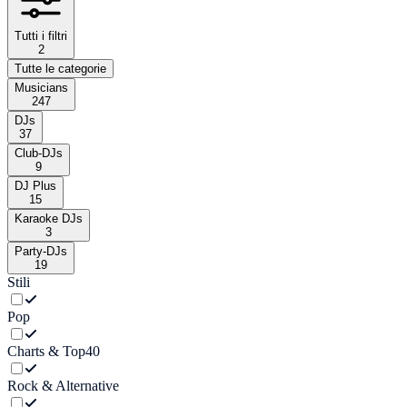
Tutti i filtri
2
Tutte le categorie
Musicians
247
DJs
37
Club-DJs
9
DJ Plus
15
Karaoke DJs
3
Party-DJs
19
Stili
Pop
Charts & Top40
Rock & Alternative