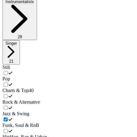
Instrumentalists
28
Singer
21
Stili
Pop
Charts & Top40
Rock & Alternative
Jazz & Swing
Funk, Soul & RnB
HipHop, Rap & Urban