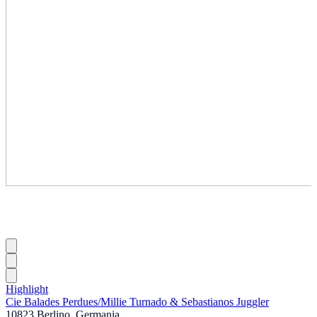
Highlight
Cie Balades Perdues
/
Millie Turnado & Sebastianos Juggler
10823 Berlino, Germania