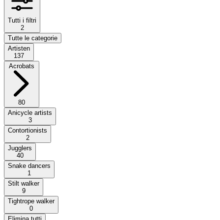
Tutti i filtri
2
Tutte le categorie
Artisten
137
Acrobats
80
Anicycle artists
3
Contortionists
2
Jugglers
40
Snake dancers
1
Stilt walker
9
Tightrope walker
0
Elimina tutti