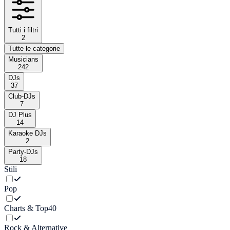
Tutti i filtri
2
Tutte le categorie
Musicians
242
DJs
37
Club-DJs
7
DJ Plus
14
Karaoke DJs
2
Party-DJs
18
Stili
Pop
Charts & Top40
Rock & Alternative