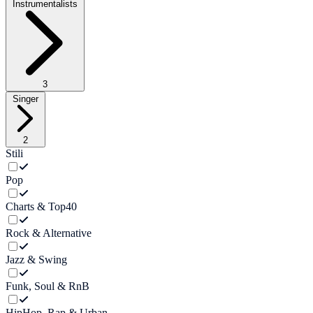
Instrumentalists
3
Singer
2
Stili
Pop
Charts & Top40
Rock & Alternative
Jazz & Swing
Funk, Soul & RnB
HipHop, Rap & Urban