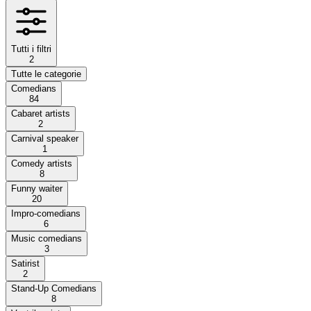
Tutti i filtri
2
Tutte le categorie
Comedians
84
Cabaret artists
2
Carnival speaker
1
Comedy artists
8
Funny waiter
20
Impro-comedians
6
Music comedians
3
Satirist
2
Stand-Up Comedians
8