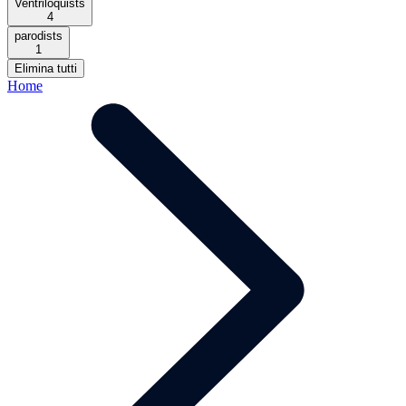
Ventriloquists
4
parodists
1
Elimina tutti
Home