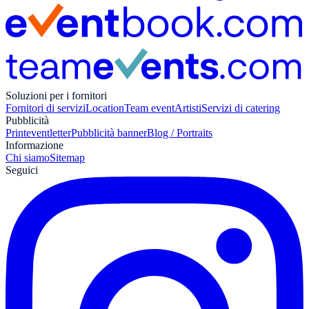
Soluzioni per i fornitori
Fornitori di servizi
Location
Team event
Artisti
Servizi di catering
Pubblicità
Print
eventletter
Pubblicità banner
Blog / Portraits
Informazione
Chi siamo
Sitemap
Seguici