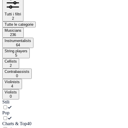
Tutti i filtri
2
Tutte le categorie
Musicians
236
Instrumentalists
64
String players
5
Cellists
2
Contrabassists
0
Violinists
4
Violists
0
Stili
Pop
Charts & Top40