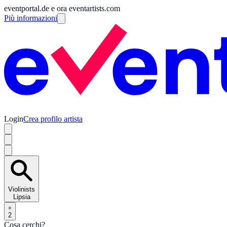
eventportal.de e ora eventartists.com
Più informazioni
Login
Crea profilo artista
Violinists
Lipsia
2
Cosa cerchi?