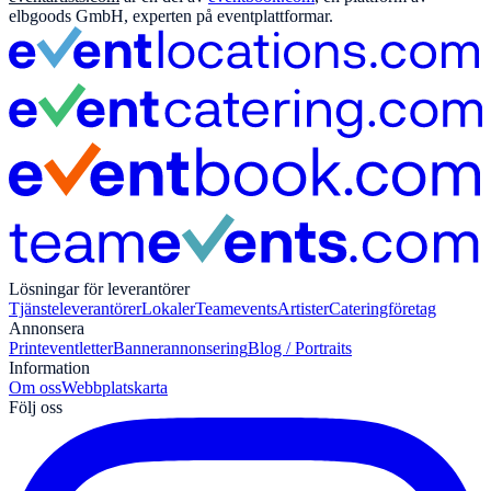
elbgoods GmbH, experten på eventplattformar.
Lösningar för leverantörer
Tjänsteleverantörer
Lokaler
Teamevents
Artister
Cateringföretag
Annonsera
Print
eventletter
Bannerannonsering
Blog / Portraits
Information
Om oss
Webbplatskarta
Följ oss