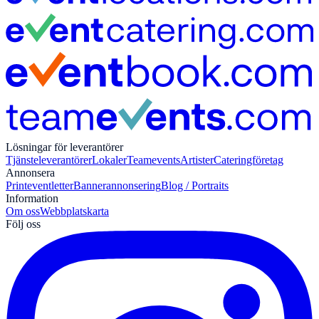
Lösningar för leverantörer
Tjänsteleverantörer
Lokaler
Teamevents
Artister
Cateringföretag
Annonsera
Print
eventletter
Bannerannonsering
Blog / Portraits
Information
Om oss
Webbplatskarta
Följ oss