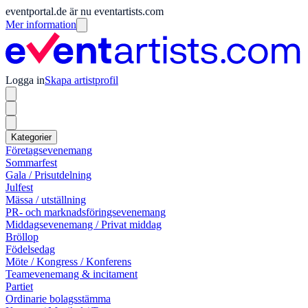
eventportal.de är nu eventartists.com
Mer information
Logga in
Skapa artistprofil
Kategorier
Företagsevenemang
Sommarfest
Gala / Prisutdelning
Julfest
Mässa / utställning
PR- och marknadsföringsevenemang
Middagsevenemang / Privat middag
Bröllop
Födelsedag
Möte / Kongress / Konferens
Teamevenemang & incitament
Partiet
Ordinarie bolagsstämma