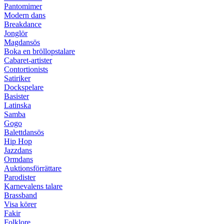
Pantomimer
Modern dans
Breakdance
Jonglör
Magdansös
Boka en bröllopstalare
Cabaret-artister
Contortionists
Satiriker
Dockspelare
Basister
Latinska
Samba
Gogo
Balettdansös
Hip Hop
Jazzdans
Ormdans
Auktionsförrättare
Parodister
Karnevalens talare
Brassband
Visa körer
Fakir
Folklore