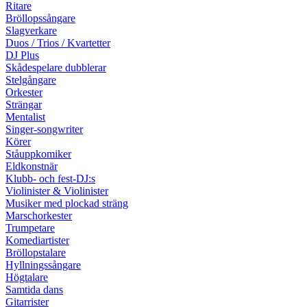
Ritare
Bröllopssångare
Slagverkare
Duos / Trios / Kvartetter
DJ Plus
Skådespelare dubblerar
Stelgångare
Orkester
Strängar
Mentalist
Singer-songwriter
Körer
Ståuppkomiker
Eldkonstnär
Klubb- och fest-DJ:s
Violinister & Violinister
Musiker med plockad sträng
Marschorkester
Trumpetare
Komediartister
Bröllopstalare
Hyllningssångare
Högtalare
Samtida dans
Gitarrister