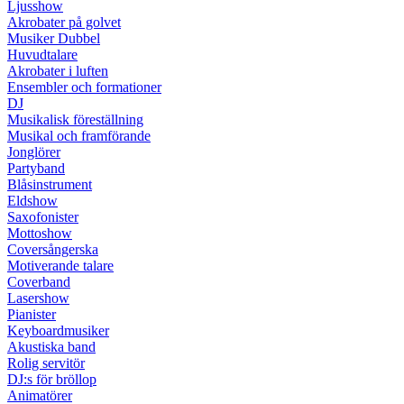
Ljusshow
Akrobater på golvet
Musiker Dubbel
Huvudtalare
Akrobater i luften
Ensembler och formationer
DJ
Musikalisk föreställning
Musikal och framförande
Jonglörer
Partyband
Blåsinstrument
Eldshow
Saxofonister
Mottoshow
Coversångerska
Motiverande talare
Coverband
Lasershow
Pianister
Keyboardmusiker
Akustiska band
Rolig servitör
DJ:s för bröllop
Animatörer