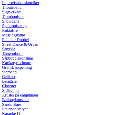
Improvisationskomiker
Tributeband
Slagverkare
Trombonister
Showdans
Synkronisering
Buktalare
Mässingsband
Politiker Dubbel
Street Dance & Urban
Samtida
Tangentbord
Såpbubblekonstnär
Karikatyrtecknare
Grafisk inspelning
Storband
Cellister
Berättare
Clowner
Spåkvinna
Artister på enhjulingar
Ballongkonstnär
Sandmålare
Levande statyer
Karaoke DJ