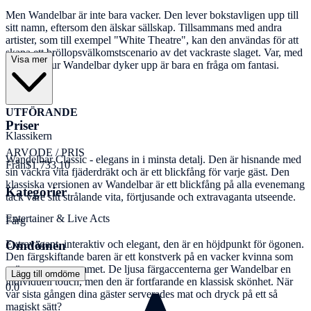
Men Wandelbar är inte bara vacker. Den lever bokstavligen upp till
sitt namn, eftersom den älskar sällskap. Tillsammans med andra
artister, som till exempel "White Theatre", kan den användas för att
skapa ett bröllopsvälkomstscenario av det vackraste slaget. Var, med
Visa mer
vem och hur Wandelbar dyker upp är bara en fråga om fantasi.
UTFÖRANDE
Priser
Klassikern
ARVODE / PRIS
Wandelbar Classic - elegans in i minsta detalj. Den är hisnande med
Från
$1 733,10
sin vackra vita fjäderdräkt och är ett blickfång för varje gäst. Den
klassiska versionen av Wandelbar är ett blickfång på alla evenemang
Kategorier
tack vare sitt strålande vita, förtjusande och extravaganta utseende.
Entertainer & Live Acts
Färg
Omdömen
Extravagant, interaktiv och elegant, den är en höjdpunkt för ögonen.
Den färgskiftande baren är ett konstverk på en vacker kvinna som
svävar genom rummet. De ljusa färgaccenterna ger Wandelbar en
Lägg till omdöme
individuell touch, men den är fortfarande en klassisk skönhet. När
0.0
var sista gången dina gäster serverades mat och dryck på ett så
magiskt sätt?