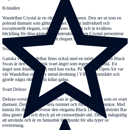
Kristallen
Wandelbar Crystal är en riktig fest för ögonen. Den ser ut som en
polerad diamant som glittrar i ljuset. Den är individuell och
exceptionellt elegant, svävar genom rummet och är kvällens
blickfång för dina gäster. Den interaktiva baren Crystal presenterar
gourmetmat och drycker på ett elegant sätt på en unik spegelplatta.
Svart svan
Ganska vild! Wandelbar finns också med en mörk sida. Som Black
Swan är den en förförisk svart ängel som ingen kan motstå. En
ängel som ibland till och med kan rocka. På Wacken Open Air var
vår Wandelbar en heavy metal-drottning i VIP-artistområdet och
gjorde några riktigt tuffa killar galna.
Svart Deluxe
Deluxe-versionen av Black Swan är graciös och skiner som en svart
diamant. Den förskönar hela rummet och förtrollar människor. Med
känsla för detaljer serverar den eleganta Black Deluxe Cabriolet Bar
dina gäster mat och dryck på ett extraordinärt sätt. Den är mångsidig
att använda och är en fantastisk höjdpunkt för alla typer av
evenemang.