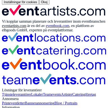
Inställningar för cookies
Okej
Vi kopplar samman planerare och leverantörer inom eventbranschen
eventartists.com
är en del av
eventbook.com
, en plattform av
elbgoods GmbH, experten på eventplattformar.
Lösningar för leverantörer
Tjänsteleverantörer
Lokaler
Teamevents
Artister
Cateringföretag
Annonsera
Print
eventletter
Bannerannonsering
Blog / Portraits
Information