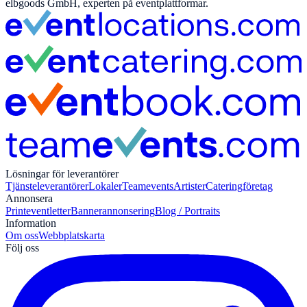
elbgoods GmbH, experten på eventplattformar.
Lösningar för leverantörer
Tjänsteleverantörer
Lokaler
Teamevents
Artister
Cateringföretag
Annonsera
Print
eventletter
Bannerannonsering
Blog / Portraits
Information
Om oss
Webbplatskarta
Följ oss