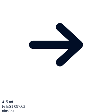
415 mi
Från
$1 097,63
plus logi