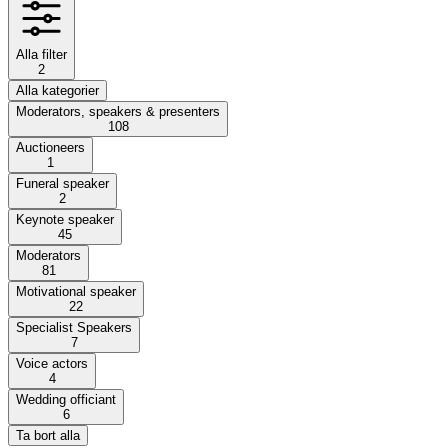
Alla filter
2
Alla kategorier
Moderators, speakers & presenters
108
Auctioneers
1
Funeral speaker
2
Keynote speaker
45
Moderators
81
Motivational speaker
22
Specialist Speakers
7
Voice actors
4
Wedding officiant
6
Ta bort alla