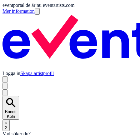
eventportal.de är nu eventartists.com
Mer information
Logga in
Skapa artistprofil
Bands
Köln
2
Vad söker du?