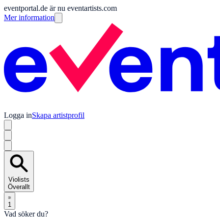
eventportal.de är nu eventartists.com
Mer information
Logga in
Skapa artistprofil
Violists
Överallt
1
Vad söker du?