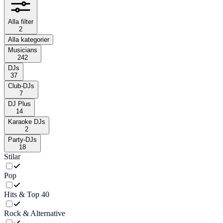
Alla filter
2
Alla kategorier
Musicians
242
DJs
37
Club-DJs
7
DJ Plus
14
Karaoke DJs
2
Party-DJs
18
Stilar
Pop
Hits & Top 40
Rock & Alternative