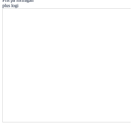
Pris på förfrågan
plus logi