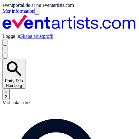
eventportal.de är nu eventartists.com
Mer information
Logga in
Skapa artistprofil
Party-DJs
Nürnberg
2
Vad söker du?