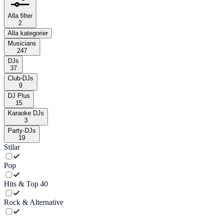
Alla filter
2
Alla kategorier
Musicians
247
DJs
37
Club-DJs
9
DJ Plus
15
Karaoke DJs
3
Party-DJs
19
Stilar
Pop
Hits & Top 40
Rock & Alternative