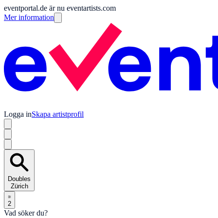
eventportal.de är nu eventartists.com
Mer information
Logga in
Skapa artistprofil
Doubles
Zürich
2
Vad söker du?