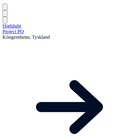
Highlight
Project PQ
Köngernheim, Tyskland