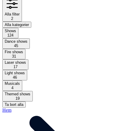
Alla filter
2
Alla kategorier
Shows
124
Dance shows
45
Fire shows
31
Laser shows
17
Light shows
46
Musicals
4
Themed shows
19
Ta bort alla
Hem