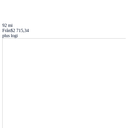
92 mi
Från
$2 715,34
plus logi