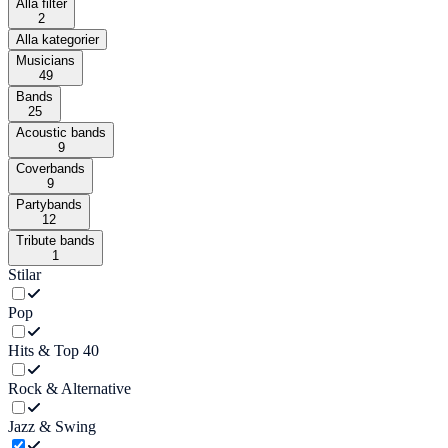
Alla filter
2
Alla kategorier
Musicians
49
Bands
25
Acoustic bands
9
Coverbands
9
Partybands
12
Tribute bands
1
Stilar
Pop
Hits & Top 40
Rock & Alternative
Jazz & Swing