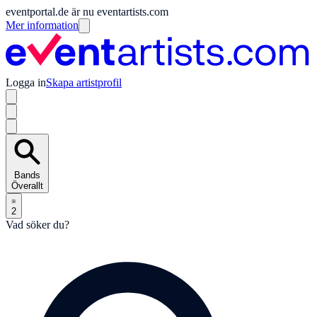
eventportal.de är nu eventartists.com
Mer information
Logga in
Skapa artistprofil
Bands
Överallt
2
Vad söker du?