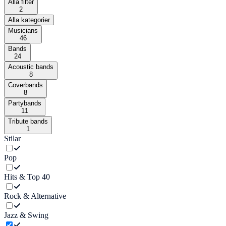
Alla filter
2
Alla kategorier
Musicians
46
Bands
24
Acoustic bands
8
Coverbands
8
Partybands
11
Tribute bands
1
Stilar
Pop
Hits & Top 40
Rock & Alternative
Jazz & Swing