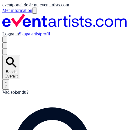
eventportal.de är nu eventartists.com
Mer information
Logga in
Skapa artistprofil
Bands
Överallt
2
Vad söker du?