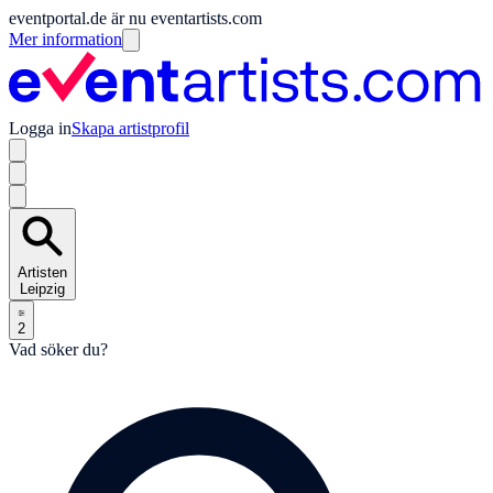
eventportal.de är nu eventartists.com
Mer information
Logga in
Skapa artistprofil
Artisten
Leipzig
2
Vad söker du?