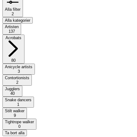
Alla filter
2
Alla kategorier
Artisten
137
Acrobats
80
Anicycle artists
3
Contortionists
2
Jugglers
40
Snake dancers
1
Stilt walker
9
Tightrope walker
0
Ta bort alla