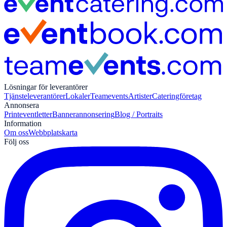
Lösningar för leverantörer
Tjänsteleverantörer
Lokaler
Teamevents
Artister
Cateringföretag
Annonsera
Print
eventletter
Bannerannonsering
Blog / Portraits
Information
Om oss
Webbplatskarta
Följ oss