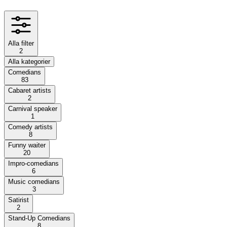
Alla filter
2
Alla kategorier
Comedians
83
Cabaret artists
2
Carnival speaker
1
Comedy artists
8
Funny waiter
20
Impro-comedians
6
Music comedians
3
Satirist
2
Stand-Up Comedians
8