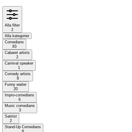
Alla filter
2
Alla kategorier
Comedians
83
Cabaret artists
2
Carnival speaker
1
Comedy artists
8
Funny waiter
20
Impro-comedians
6
Music comedians
3
Satirist
2
Stand-Up Comedians
8