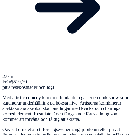
277 mi
Från
$519,39
plus resekostnader och logi
Med artistic comedy kan du erbjuda dina gäster en unik show som
garanterar underhållning på högsta nivå. Artisterna kombinerar
spektakulära akrobatiska handlingar med kvicka och charmiga
komedielement. Resultatet är en fängslande föreställning som
kommer att förvåna och få dig att skratta.
Oavsett om det är ett företagsevenemang, jubileum eller privat
firande - denna extraordinära show skapar en speciell atmosfär och