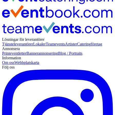
Lösningar för leverantörer
Tjänsteleverantörer
Lokaler
Teamevents
Artister
Cateringföretag
Annonsera
Print
eventletter
Bannerannonsering
Blog / Portraits
Information
Om oss
Webbplatskarta
Följ oss